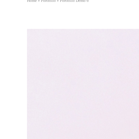
Home
»
Portfolio
»
Portfolio Demo 6