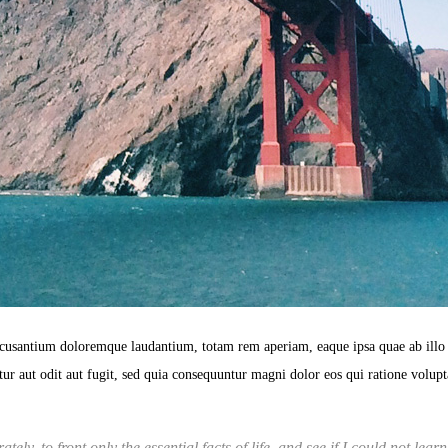
ccusantium doloremque laudantium, totam rem aperiam, eaque ipsa quae ab illo inv
ur aut odit aut fugit, sed quia consequuntur magni dolor eos qui ratione volu
tely, to front only the essential facts of life, and see if I could not lea