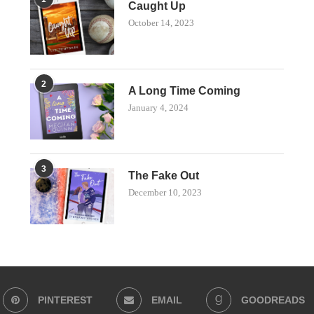
Caught Up
October 14, 2023
2
A Long Time Coming
January 4, 2024
3
The Fake Out
December 10, 2023
PINTEREST
EMAIL
GOODREADS