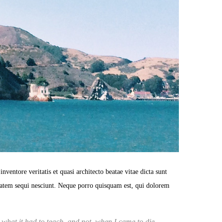
entore veritatis et quasi architecto beatae vitae dicta sunt
ptatem sequi nesciunt. Neque porro quisquam est, qui dolorem
rn what it had to teach, and not, when I came to die,