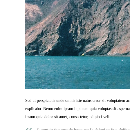
Sed ut perspiciatis unde omnis iste natus error sit voluptatem a
explicabo. Nemo enim ipsam luptatem quia voluptas sit aspernat
ipsum quia dolor sit amet, consectetur, adipisci velit.
I went to the woods because I wished to live delibera