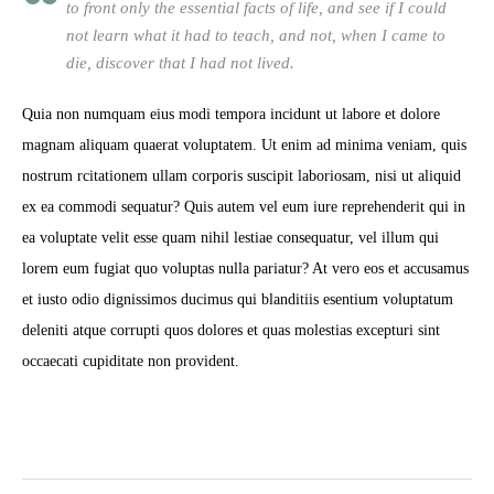
to front only the essential facts of life, and see if I could
not learn what it had to teach, and not, when I came to
die, discover that I had not lived.
Quia non numquam eius modi tempora incidunt ut labore et dolore
magnam aliquam quaerat voluptatem. Ut enim ad minima veniam, quis
nostrum rcitationem ullam corporis suscipit laboriosam, nisi ut aliquid
ex ea commodi sequatur? Quis autem vel eum iure reprehenderit qui in
ea voluptate velit esse quam nihil lestiae consequatur, vel illum qui
lorem eum fugiat quo voluptas nulla pariatur? At vero eos et accusamus
et iusto odio dignissimos ducimus qui blanditiis esentium voluptatum
deleniti atque corrupti quos dolores et quas molestias excepturi sint
occaecati cupiditate non provident.